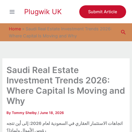
S
Skip
e
Plugwik UK
to
Submit Article
a
content
r
c
Home
»
Saudi Real Estate Investment Trends 2026:
Sea
h
Where Capital Is Moving and Why
Saudi Real Estate
Investment Trends 2026:
Where Capital Is Moving and
Why
By
Tommy Shelby
/
June 18, 2026
اتجاهات الاستثمار العقاري في السعودية لعام 2026: إلى أين تتجه
رؤوس الأموال ولماذا؟