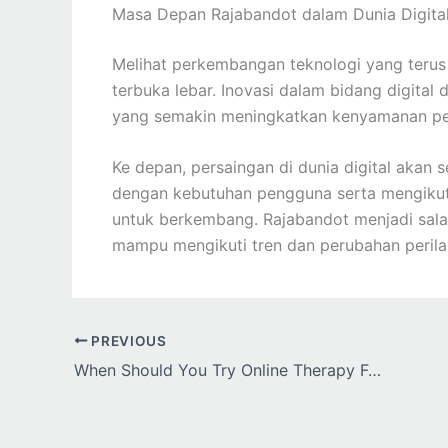
Masa Depan Rajabandot dalam Dunia Digita
Melihat perkembangan teknologi yang terus
terbuka lebar. Inovasi dalam bidang digital 
yang semakin meningkatkan kenyamanan p
Ke depan, persaingan di dunia digital akan
dengan kebutuhan pengguna serta mengikuti
untuk berkembang. Rajabandot menjadi sala
mampu mengikuti tren dan perubahan perila
PREVIOUS
When Should You Try Online Therapy For Depression?