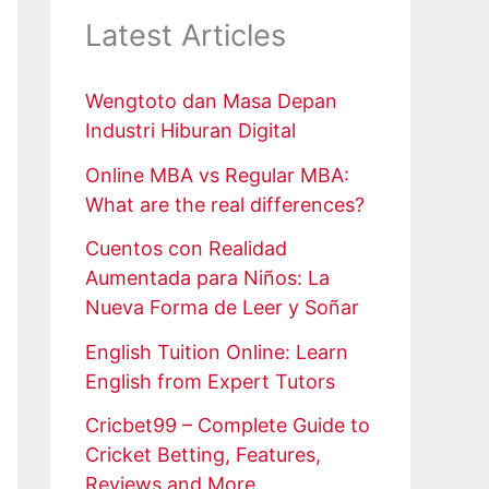
Latest Articles
Wengtoto dan Masa Depan
Industri Hiburan Digital
Online MBA vs Regular MBA:
What are the real differences?
Cuentos con Realidad
Aumentada para Niños: La
Nueva Forma de Leer y Soñar
English Tuition Online: Learn
English from Expert Tutors
Cricbet99 – Complete Guide to
Cricket Betting, Features,
Reviews and More