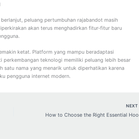
l
 berlanjut, peluang pertumbuhan rajabandot masih
diperkirakan akan terus menghadirkan fitur-fitur baru
engguna.
 semakin ketat. Platform yang mampu beradaptasi
 perkembangan teknologi memiliki peluang lebih besar
h satu nama yang menarik untuk diperhatikan karena
ku pengguna internet modern.
NEX
How 