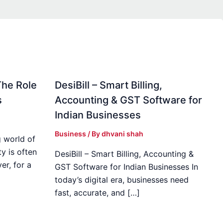
The Role
DesiBill – Smart Billing,
s
Accounting & GST Software for
Indian Businesses
Business
/ By
dhvani shah
 world of
y is often
DesiBill – Smart Billing, Accounting &
r, for a
GST Software for Indian Businesses In
today’s digital era, businesses need
fast, accurate, and […]