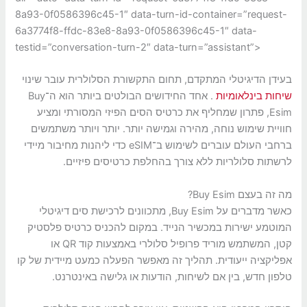
8a93-0f0586396c45-1″ data-turn-id-container=”request-
6a3774f8-ffdc-83e8-8a93-0f0586396c45-1″ data-
testid=”conversation-turn-2″ data-turn=”assistant”>
בעידן הדיגיטלי המתקדם, תחום התקשורת הסלולרית עובר שינוי
שיחות בינלאומיות
. אחד החידושים הבולטים ביותר הוא ה־Buy
Esim, פתרון שמחליף את כרטיס הסים הפיזי המסורתי ומציע
חוויית שימוש נוחה, מהירה וגמישה יותר. יותר ויותר משתמשים
ברחבי העולם עוברים לשימוש ב־eSIM כדי ליהנות מחיבור מיידי
לרשתות סלולריות ללא צורך בהחלפת כרטיסים פיזיים.
מה זה בעצם Buy Esim?
כאשר מדברים על Buy Esim, מתכוונים לרכישת סים דיגיטלי
המוטמע ישירות במכשיר הנייד. במקום להכניס כרטיס פלסטיק
קטן, המשתמש מוריד פרופיל סלולרי באמצעות קוד QR או
אפליקציה ייעודית. תהליך זה מאפשר הפעלה כמעט מיידית של קו
טלפון חדש, בין אם לשיחות, הודעות או גלישה באינטרנט.