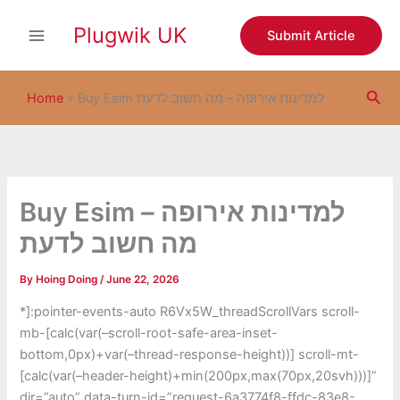
S
Skip
e
Plugwik UK
to
Submit Article
a
content
r
c
Sea
h
Home
»
Buy Esim למדינות אירופה – מה חשוב לדעת
Buy Esim למדינות אירופה –
מה חשוב לדעת
By
Hoing Doing
/
June 22, 2026
*]:pointer-events-auto R6Vx5W_threadScrollVars scroll-
mb-[calc(var(–scroll-root-safe-area-inset-
bottom,0px)+var(–thread-response-height))] scroll-mt-
[calc(var(–header-height)+min(200px,max(70px,20svh)))]”
dir=”auto” data-turn-id=”request-6a3774f8-ffdc-83e8-