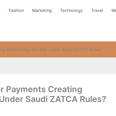
t
Fashion
Marketing
Technology
Travel
We
ing Withholding Tax Risk Under Saudi ZATCA Rules?
r Payments Creating
 Under Saudi ZATCA Rules?