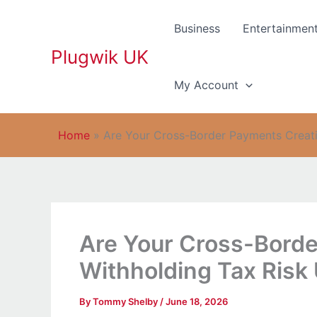
Skip
to
Business
Entertainmen
content
Plugwik UK
My Account
Home
»
Are Your Cross-Border Payments Creat
Are Your Cross-Borde
Withholding Tax Risk
By
Tommy Shelby
/
June 18, 2026