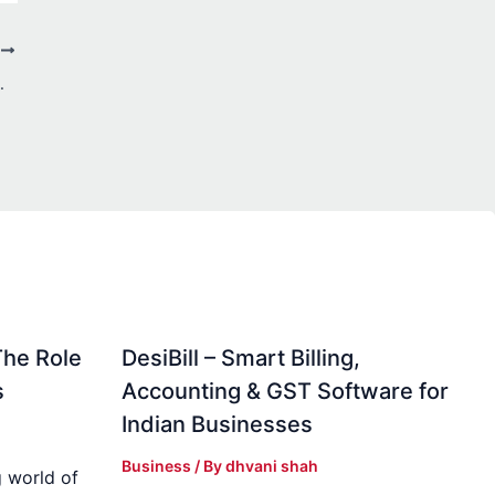
T
 What Happens?
The Role
DesiBill – Smart Billing,
s
Accounting & GST Software for
Indian Businesses
Business
/ By
dhvani shah
 world of