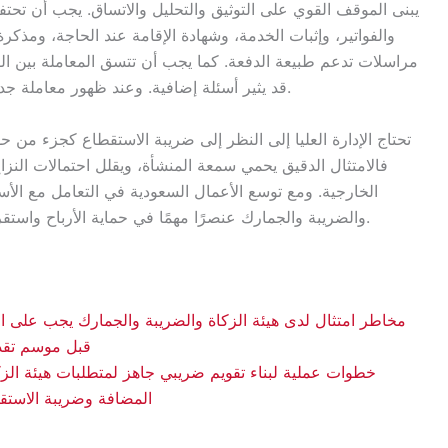
يبنى الموقف القوي على التوثيق والتحليل والاتساق. يجب أن تحت
والفواتير، وإثبات الخدمة، وشهادة الإقامة عند الحاجة، ومذكر
مراسلات تدعم طبيعة الدفعة. كما يجب أن تتسق المعاملة بين الف
قد يثير أسئلة إضافية. وعند ظهور معاملة جديدة، يجب تحليلها قبل السداد وليس بعد إغلاق الفترة.
تحتاج الإدارة العليا إلى النظر إلى ضريبة الاستقطاع كجزء من 
فالامتثال الدقيق يحمي سمعة المنشأة، ويقلل احتمالات النزاع
الخارجية. ومع توسع الأعمال السعودية في التعامل مع الأسوا
والضريبة والجمارك عنصرًا مهمًا في حماية الأرباح واستقرار العمليات وتعزيز الثقة مع الموردين والمستثمرين.
قبل موسم تقديم
المضافة وضريبة الاستق