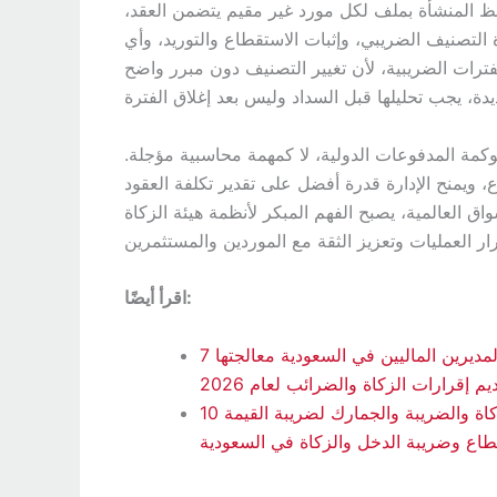
فظ المنشأة بملف لكل مورد غير مقيم يتضمن العقد،
ة التصنيف الضريبي، وإثبات الاستقطاع والتوريد، وأي
ترات الضريبية، لأن تغيير التصنيف دون مبرر واضح
حوكمة المدفوعات الدولية، لا كمهمة محاسبية مؤجلة.
، ويمنح الإدارة قدرة أفضل على تقدير تكلفة العقود
ق العالمية، يصبح الفهم المبكر لأنظمة هيئة الزكاة
اقرأ أيضًا:
7 مخاطر امتثال لدى هيئة الزكاة والضريبة والجمارك يجب على المديرين الماليين في السعودية معالجتها
 إقرارات الزكاة والضرائب لعام 2026
10 خطوات عملية لبناء تقويم ضريبي جاهز لمتطلبات هيئة الزكاة والضريبة والجمارك لضريبة القيمة
طاع وضريبة الدخل والزكاة في السعودية