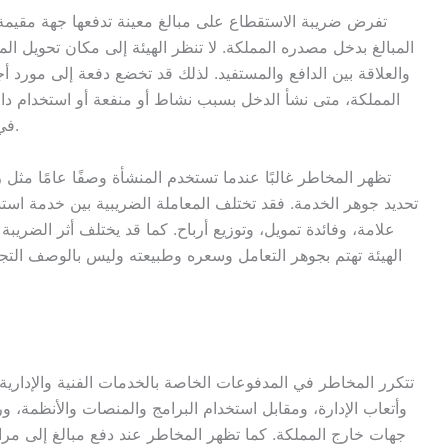
تفرض ضريبة الاستقطاع على مبالغ معينة تدفعها جهة مقيمة
المبالغ بدخل مصدره المملكة. لا تنظر الهيئة إلى مكان تحويل ا
والعلاقة بين الدافع والمستفيد. لذلك قد تخضع دفعة إلى مورد أ
المملكة، متى نشأ الدخل بسبب نشاط أو منفعة أو استخدام داخل
في الفاتورة والعقد حتى لا يصنف الدفعة بشكل خاطئ.
تظهر المخاطر غالبًا عندما تستخدم المنشأة وصفًا عامًا مث
تحديد جوهر الخدمة. فقد تختلف المعاملة الضريبية بين خدمة اس
علامة، وفائدة تمويل، وتوزيع أرباح. كما قد يختلف أثر الضريب
الهيئة تهتم بجوهر التعامل وسعره وطبيعته وليس بالوصف الت
تتكرر المخاطر في المدفوعات الخاصة بالخدمات الفنية والإدارية 
وأتعاب الإدارة، ومقابل استخدام البرامج والمنصات والأنظمة، 
جهات خارج المملكة. كما تظهر المخاطر عند دفع مبالغ إلى مر