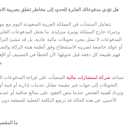
هل تؤدي مدفوعاتك العابرة للحدود إلى مخاطر تتعلق بضريبة الا
تتعامل المنشآت في المملكة العربية السعودية اليوم مع
وخبراء خارج المملكة بوتيرة متزايدة، ما يجعل المدفوعات العابر
المدفوعات لا تمثل مجرد تحويلات مالية عادية، بل قد تنشئ ال
أو عوائد خاضعة لضريبة الاستقطاع وفق أنظمة هيئة الزكاة والضر
فهم طبيعة كل دفعة قبل تحويلها، لأن الخطأ في التصنيف أو ال
وفروقات ضريبية تؤثر في التدفقات النقدية والامتثال.
تساعد
شركة استشارات مالية
المنشآت على قراءة المدفوعات الدو
التحويلات إلى جهات غير مقيمة مقابل خدمات إدارية أو فنية أو 
وتزداد أهمية الفحص عندما تنص العقود على مبالغ صافية أو عند
الأجنبي. في هذه الحالة قد ترتفع التكلفة الفعلية للصفقة دون
ما المقصو