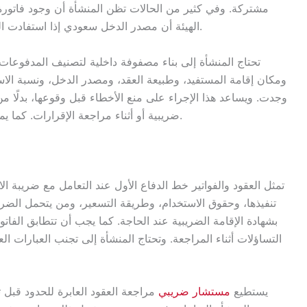
مشتركة. وفي كثير من الحالات تظن المنشأة أن وجود فاتورة 
الهيئة أن مصدر الدخل سعودي إذا استفادت المنشأة داخل المملكة من الخدمة أو الحق أو التمويل.
تحتاج المنشأة إلى بناء مصفوفة داخلية لتصنيف المدفوعات قب
ومكان إقامة المستفيد، وطبيعة العقد، ومصدر الدخل، ونسبة الاست
وجدت. ويساعد هذا الإجراء على منع الأخطاء قبل وقوعها، بدلًا 
ضريبية أو أثناء مراجعة الإقرارات. كما يمنح الإدارة رؤية أوضح للتكلفة النهائية لكل عقد دولي.
تمثل العقود والفواتير خط الدفاع الأول عند التعامل مع ضريبة 
تنفيذها، وحقوق الاستخدام، وطريقة التسعير، ومن يتحمل الضريبة
بشهادة الإقامة الضريبية عند الحاجة. كما يجب أن تتطابق الفاتو
التساؤلات أثناء المراجعة. وتحتاج المنشأة إلى تجنب العبارات ا
يستطيع
مستشار ضريبي
مراجعة العقود العابرة للحدود قبل ت