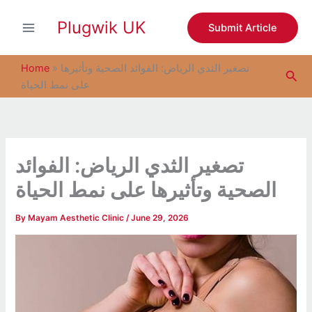
S
Skip
e
Plugwik UK
to
Submit Article
a
content
r
c
تصغير الثدي الرياض: الفوائد الصحية وتأثيرها
»
Home
Sea
h
على نمط الحياة
تصغير الثدي الرياض: الفوائد
الصحية وتأثيرها على نمط الحياة
By
Mayam Aesthetic Clinic
/
June 29, 2026