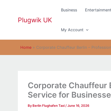
Skip
to
Business
Entertainmen
content
Plugwik UK
My Account
Home
»
Corporate Chauffeur Berlin – Profession
Corporate Chauffeur B
Service for Business
By
Berlin Flughafen Taxi
/
June 16, 2026