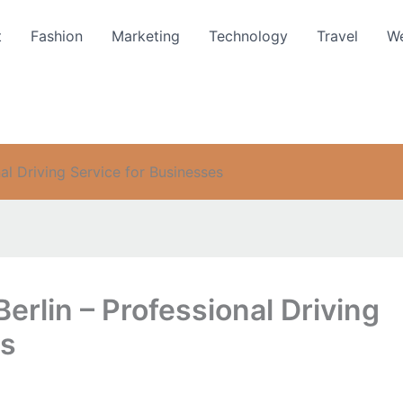
t
Fashion
Marketing
Technology
Travel
We
al Driving Service for Businesses
erlin – Professional Driving
es