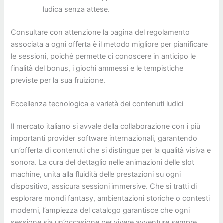
ludica senza attese.
Consultare con attenzione la pagina del regolamento
associata a ogni offerta è il metodo migliore per pianificare
le sessioni, poiché permette di conoscere in anticipo le
finalità del bonus, i giochi ammessi e le tempistiche
previste per la sua fruizione.
Eccellenza tecnologica e varietà dei contenuti ludici
Il mercato italiano si avvale della collaborazione con i più
importanti provider software internazionali, garantendo
un’offerta di contenuti che si distingue per la qualità visiva e
sonora. La cura del dettaglio nelle animazioni delle slot
machine, unita alla fluidità delle prestazioni su ogni
dispositivo, assicura sessioni immersive. Che si tratti di
esplorare mondi fantasy, ambientazioni storiche o contesti
moderni, l’ampiezza del catalogo garantisce che ogni
sessione sia un’occasione per vivere avventure sempre