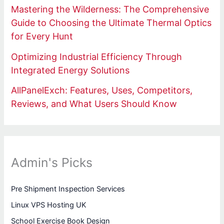
Mastering the Wilderness: The Comprehensive
Guide to Choosing the Ultimate Thermal Optics
for Every Hunt
Optimizing Industrial Efficiency Through
Integrated Energy Solutions
AllPanelExch: Features, Uses, Competitors,
Reviews, and What Users Should Know
Admin's Picks
Pre Shipment Inspection Services
Linux VPS Hosting UK
School Exercise Book Design