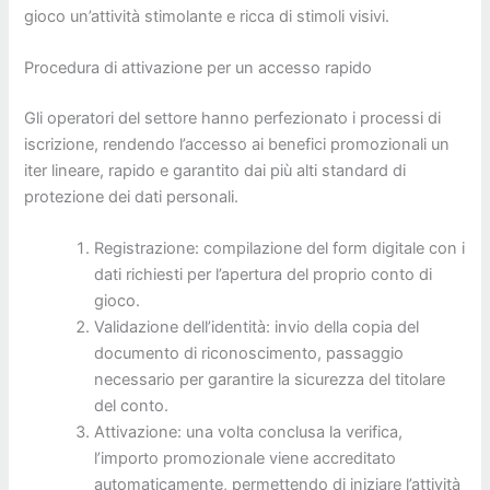
gioco un’attività stimolante e ricca di stimoli visivi.
Procedura di attivazione per un accesso rapido
Gli operatori del settore hanno perfezionato i processi di
iscrizione, rendendo l’accesso ai benefici promozionali un
iter lineare, rapido e garantito dai più alti standard di
protezione dei dati personali.
Registrazione: compilazione del form digitale con i
dati richiesti per l’apertura del proprio conto di
gioco.
Validazione dell’identità: invio della copia del
documento di riconoscimento, passaggio
necessario per garantire la sicurezza del titolare
del conto.
Attivazione: una volta conclusa la verifica,
l’importo promozionale viene accreditato
automaticamente, permettendo di iniziare l’attività