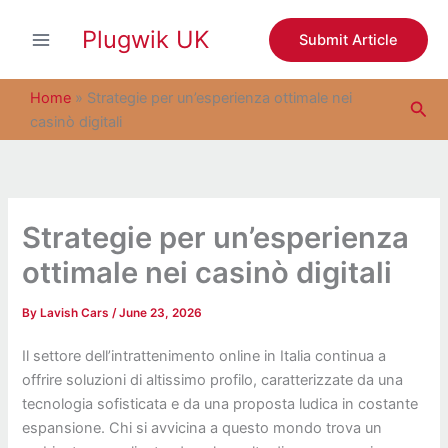
S
Skip
e
Plugwik UK
to
Submit Article
a
content
r
c
Home
»
Strategie per un’esperienza ottimale nei
Sea
h
casinò digitali
Strategie per un’esperienza
ottimale nei casinò digitali
By
Lavish Cars
/
June 23, 2026
Il settore dell’intrattenimento online in Italia continua a
offrire soluzioni di altissimo profilo, caratterizzate da una
tecnologia sofisticata e da una proposta ludica in costante
espansione. Chi si avvicina a questo mondo trova un