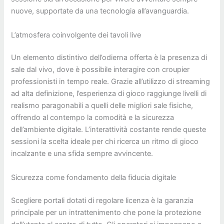
nuove, supportate da una tecnologia all’avanguardia.
L’atmosfera coinvolgente dei tavoli live
Un elemento distintivo dell’odierna offerta è la presenza di
sale dal vivo, dove è possibile interagire con croupier
professionisti in tempo reale. Grazie all’utilizzo di streaming
ad alta definizione, l’esperienza di gioco raggiunge livelli di
realismo paragonabili a quelli delle migliori sale fisiche,
offrendo al contempo la comodità e la sicurezza
dell’ambiente digitale. L’interattività costante rende queste
sessioni la scelta ideale per chi ricerca un ritmo di gioco
incalzante e una sfida sempre avvincente.
Sicurezza come fondamento della fiducia digitale
Scegliere portali dotati di regolare licenza è la garanzia
principale per un intrattenimento che pone la protezione