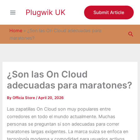
S
Skip
e
Plugwik UK
to
Submit Article
a
content
r
c
Home
»
¿Son las On Cloud adecuadas para
Sea
h
maratones?
¿Son las On Cloud
adecuadas para maratones?
By
Officia Store
/
April 20, 2026
Las zapatillas On Cloud son muy populares entre
corredores en todo el mundo actualmente. Muchas
personas se preguntan si son adecuadas para correr
maratones largas exigentes. La marca suiza se enfoca en
tecnología moderna y comodidad para usuarios activos.