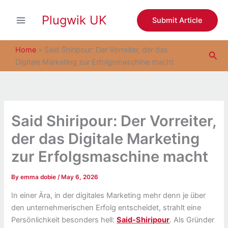
S
Skip
e
Plugwik UK
to
Submit Article
a
content
r
c
Home
»
Said Shiripour: Der Vorreiter, der das
Sea
h
Digitale Marketing zur Erfolgsmaschine macht
Said Shiripour: Der Vorreiter,
der das Digitale Marketing
zur Erfolgsmaschine macht
By
emma dobie
/
May 6, 2026
In einer Ära, in der digitales Marketing mehr denn je über
den unternehmerischen Erfolg entscheidet, strahlt eine
Persönlichkeit besonders hell:
Said-Shiripour
. Als Gründer