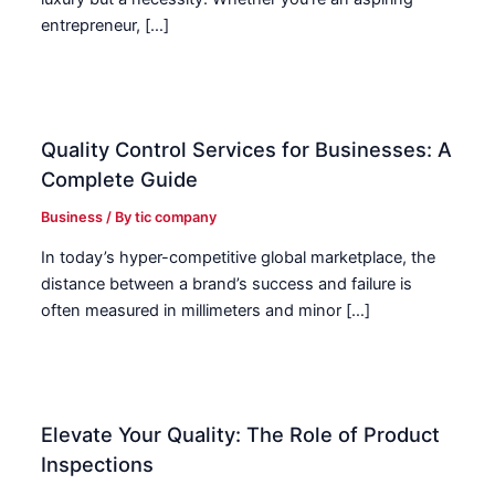
entrepreneur, […]
Quality Control Services for Businesses: A
Complete Guide
Business
/ By
tic company
In today’s hyper-competitive global marketplace, the
distance between a brand’s success and failure is
often measured in millimeters and minor […]
Elevate Your Quality: The Role of Product
Inspections