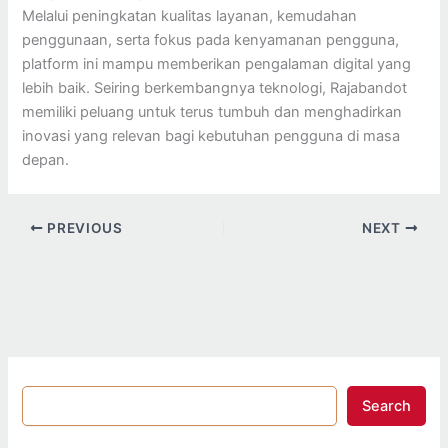
Melalui peningkatan kualitas layanan, kemudahan
penggunaan, serta fokus pada kenyamanan pengguna,
platform ini mampu memberikan pengalaman digital yang
lebih baik. Seiring berkembangnya teknologi, Rajabandot
memiliki peluang untuk terus tumbuh dan menghadirkan
inovasi yang relevan bagi kebutuhan pengguna di masa
depan.
PREVIOUS
NEXT
Search