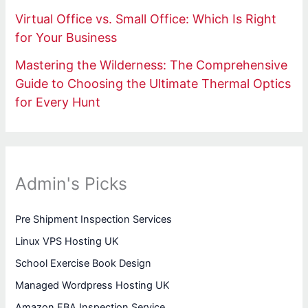
Virtual Office vs. Small Office: Which Is Right
for Your Business
Mastering the Wilderness: The Comprehensive
Guide to Choosing the Ultimate Thermal Optics
for Every Hunt
Admin's Picks
Pre Shipment Inspection Services
Linux VPS Hosting UK
School Exercise Book Design
Managed Wordpress Hosting UK
Amazon FBA Inspection Service