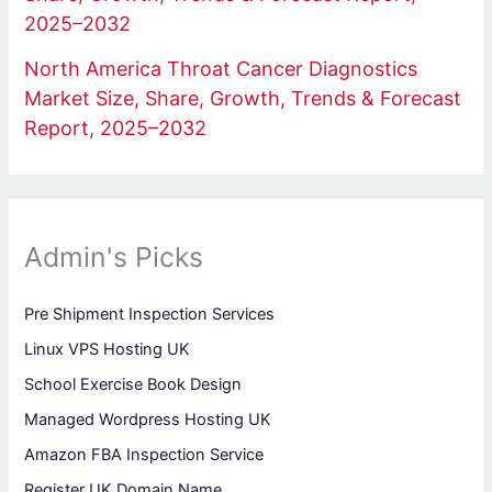
2025–2032
North America Throat Cancer Diagnostics
Market Size, Share, Growth, Trends & Forecast
Report, 2025–2032
Admin's Picks
Pre Shipment Inspection Services
Linux VPS Hosting UK
School Exercise Book Design
Managed Wordpress Hosting UK
Amazon FBA Inspection Service
Register UK Domain Name