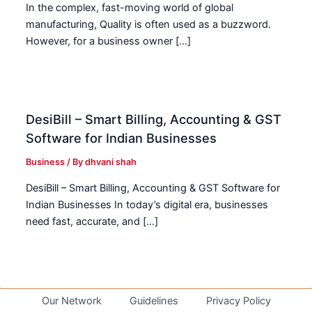
In the complex, fast-moving world of global
manufacturing, Quality is often used as a buzzword.
However, for a business owner […]
DesiBill – Smart Billing, Accounting & GST
Software for Indian Businesses
Business
/ By
dhvani shah
DesiBill – Smart Billing, Accounting & GST Software for
Indian Businesses In today’s digital era, businesses
need fast, accurate, and […]
Our Network
Guidelines
Privacy Policy