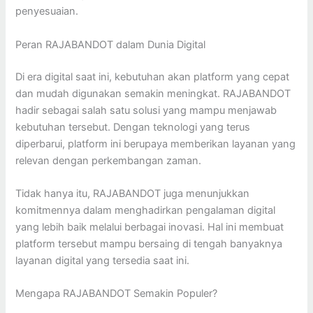
penyesuaian.
Peran RAJABANDOT dalam Dunia Digital
Di era digital saat ini, kebutuhan akan platform yang cepat
dan mudah digunakan semakin meningkat. RAJABANDOT
hadir sebagai salah satu solusi yang mampu menjawab
kebutuhan tersebut. Dengan teknologi yang terus
diperbarui, platform ini berupaya memberikan layanan yang
relevan dengan perkembangan zaman.
Tidak hanya itu, RAJABANDOT juga menunjukkan
komitmennya dalam menghadirkan pengalaman digital
yang lebih baik melalui berbagai inovasi. Hal ini membuat
platform tersebut mampu bersaing di tengah banyaknya
layanan digital yang tersedia saat ini.
Mengapa RAJABANDOT Semakin Populer?