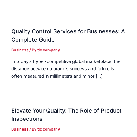
Quality Control Services for Businesses: A
Complete Guide
Business
/ By
tic company
In today’s hyper-competitive global marketplace, the
distance between a brand’s success and failure is
often measured in millimeters and minor […]
Elevate Your Quality: The Role of Product
Inspections
Business
/ By
tic company