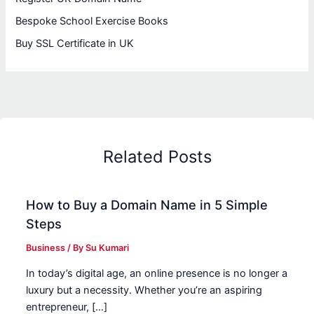
Bespoke School Exercise Books
Buy SSL Certificate in UK
Related Posts
How to Buy a Domain Name in 5 Simple
Steps
Business
/ By
Su Kumari
In today’s digital age, an online presence is no longer a
luxury but a necessity. Whether you’re an aspiring
entrepreneur, […]