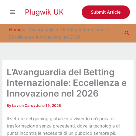
S
Skip
e
Plugwik UK
to
Submit Article
a
content
r
c
Home
»
L’Avanguardia del Betting Internazionale:
Sea
h
Eccellenza e Innovazione nel 2026
L’Avanguardia del Betting
Internazionale: Eccellenza e
Innovazione nel 2026
By
Lavish Cars
/
June 19, 2026
Il settore del gaming globale sta vivendo un’epoca di
trasformazione senza precedenti, dove la tecnologia di
punta incontra le necessità di un pubblico sempre più