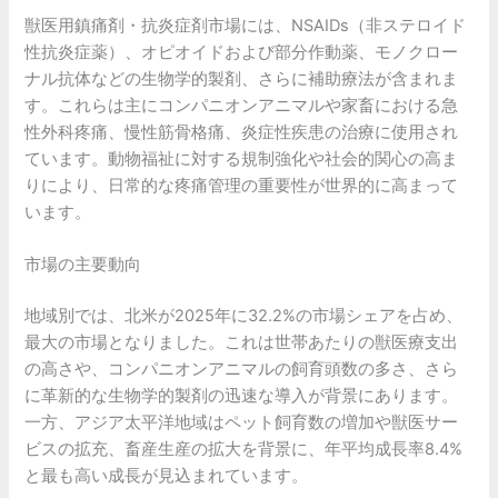
獣医用鎮痛剤・抗炎症剤市場には、NSAIDs（非ステロイド
性抗炎症薬）、オピオイドおよび部分作動薬、モノクロー
ナル抗体などの生物学的製剤、さらに補助療法が含まれま
す。これらは主にコンパニオンアニマルや家畜における急
性外科疼痛、慢性筋骨格痛、炎症性疾患の治療に使用され
ています。動物福祉に対する規制強化や社会的関心の高ま
りにより、日常的な疼痛管理の重要性が世界的に高まって
います。
市場の主要動向
地域別では、北米が2025年に32.2%の市場シェアを占め、
最大の市場となりました。これは世帯あたりの獣医療支出
の高さや、コンパニオンアニマルの飼育頭数の多さ、さら
に革新的な生物学的製剤の迅速な導入が背景にあります。
一方、アジア太平洋地域はペット飼育数の増加や獣医サー
ビスの拡充、畜産生産の拡大を背景に、年平均成長率8.4%
と最も高い成長が見込まれています。