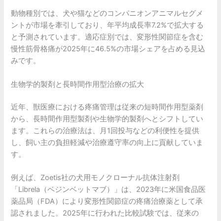
動物種別では、犬や猫などのコンパニオンアニマルセグメ
ントが市場を牽引しており、年平均成長率7.2%で拡大する
と予測されています。適応症別では、変形性関節症を含む
慢性筋骨格痛が2025年に46.5%の市場シェアを占める見込
みです。
生物学的製剤と長時間作用型治療の拡大
近年、獣医療における疼痛管理は従来の短時間作用型薬剤
から、長時間作用型製剤や生物学的製剤へとシフトしてい
ます。これらの治療法は、月1回投与などの利便性を提供
し、飼い主の負担軽減や治療遵守率の向上に貢献していま
す。
例えば、Zoetis社の犬用モノクローナル抗体注射剤
「Librela（ベジンベットマブ）」は、2023年に米国食品医
薬品局（FDA）により変形性関節症の疼痛治療薬として承
認されました。2025年に行われた比較試験では、従来の