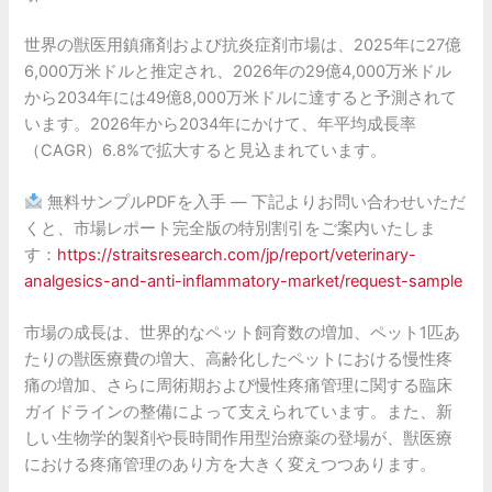
世界の獣医用鎮痛剤および抗炎症剤市場は、2025年に27億
6,000万米ドルと推定され、2026年の29億4,000万米ドル
から2034年には49億8,000万米ドルに達すると予測されて
います。2026年から2034年にかけて、年平均成長率
（CAGR）6.8%で拡大すると見込まれています。
無料サンプルPDFを入手 — 下記よりお問い合わせいただ
くと、市場レポート完全版の特別割引をご案内いたしま
す：
https://straitsresearch.com/jp/report/veterinary-
analgesics-and-anti-inflammatory-market/request-sample
市場の成長は、世界的なペット飼育数の増加、ペット1匹あ
たりの獣医療費の増大、高齢化したペットにおける慢性疼
痛の増加、さらに周術期および慢性疼痛管理に関する臨床
ガイドラインの整備によって支えられています。また、新
しい生物学的製剤や長時間作用型治療薬の登場が、獣医療
における疼痛管理のあり方を大きく変えつつあります。