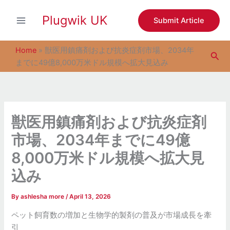
S
Skip
e
Plugwik UK
to
Submit Article
a
content
r
c
Home
»
獣医用鎮痛剤および抗炎症剤市場、2034年
Sea
h
までに49億8,000万米ドル規模へ拡大見込み
獣医用鎮痛剤および抗炎症剤
市場、2034年までに49億
8,000万米ドル規模へ拡大見
込み
By
ashlesha more
/
April 13, 2026
ペット飼育数の増加と生物学的製剤の普及が市場成長を牽
引